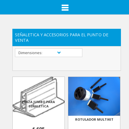
SEÑALETICA Y ACCESORIOS PARA EL PUNTO DE
VENTA
Dimensiones:
PINZA JUMBO PARA
SEÑALETICA
ROTULADOR MULTIKIT
$ 695