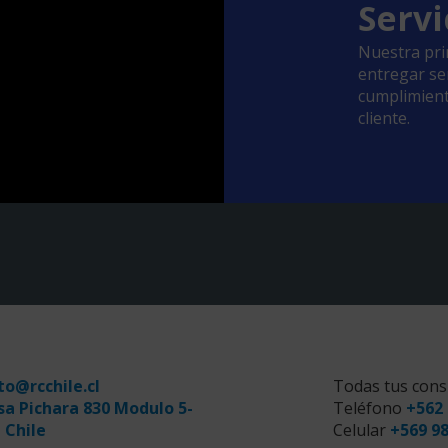
Servi
Nuestra pri
entregar ser
cumplimient
cliente.
to@rcchile.cl
Todas tus cons
sa Pichara 830 Modulo 5-
Teléfono
+562 
 Chile
Celular
+569 9