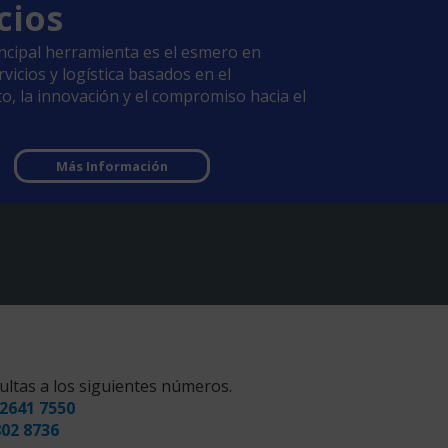
cios
ncipal herramienta es el esmero en
vicios y logística basados en el
o, la innovación y el compromiso hacia el
Más Información
ultas a los siguientes números.
2641 7550
802 8736