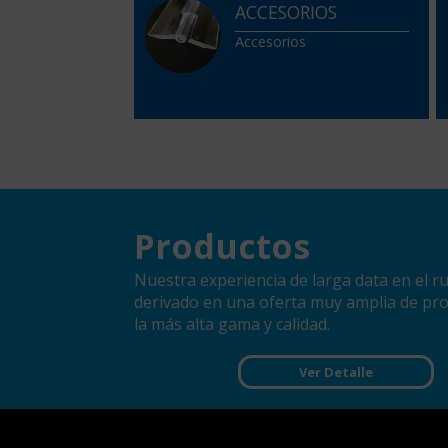
ACCESORIOS
Accesorios
Productos
Nuestra experiencia de larga data en el r
derivado en una oferta muy amplia de pr
la más alta gama y calidad.
Ver Detalle