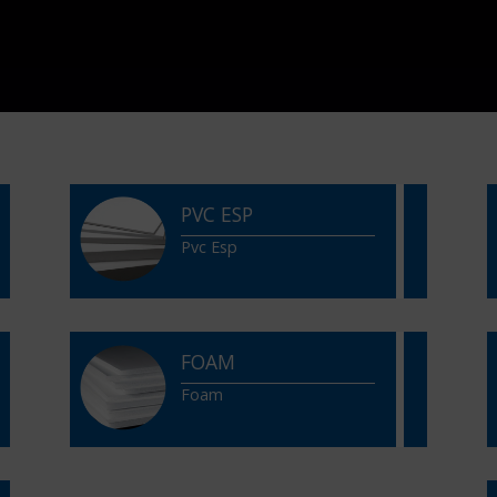
PVC ESP
Pvc Esp
FOAM
Foam