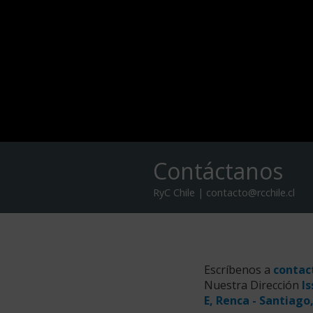
Contáctanos
RyC Chile | contacto@rcchile.cl
Escríbenos a
contac
Nuestra Dirección
Is
E, Renca - Santiago,