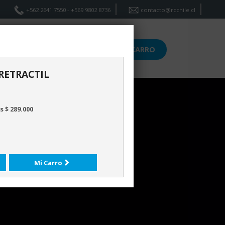
+562 2641 7550 - +569 9802 8736
contacto@rcchile.cl
ICIOS
CONTACTO
CARRO
ETRACTIL
 $ 289.000
Mi Carro