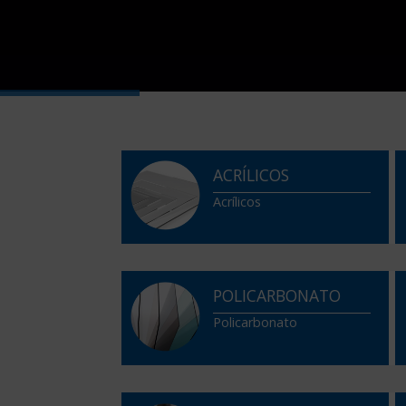
ACRÍLICOS
Acrílicos
POLICARBONATO
Policarbonato