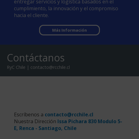
entregar servicios y logística basados en el
cumplimiento, la innovación y el compromiso
hacia el cliente.
Más Información
Contáctanos
RyC Chile | contacto@rcchile.cl
Escríbenos a
contacto@rcchile.cl
Nuestra Dirección
Issa Pichara 830 Modulo 5-
E, Renca - Santiago, Chile