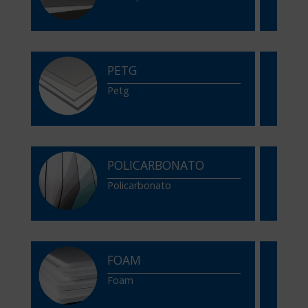
PETG
Petg
POLICARBONATO
Policarbonato
FOAM
Foam