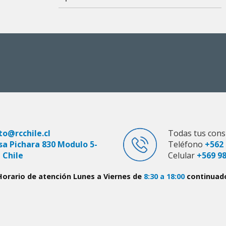
to@rcchile.cl
Todas tus cons
sa Pichara 830 Modulo 5-
Teléfono
+562 
 Chile
Celular
+569 9
Horario de atención Lunes a Viernes de
8:30 a 18:00
continuad