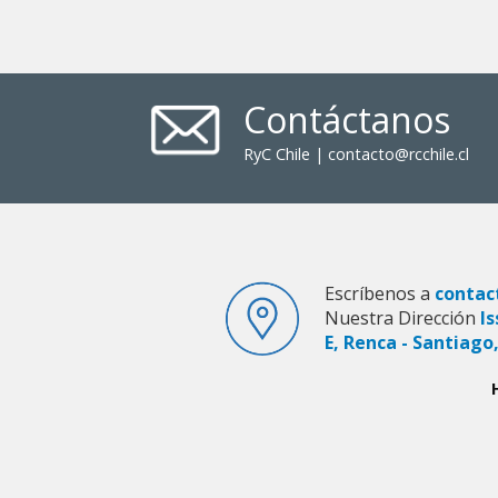
Contáctanos
RyC Chile | contacto@rcchile.cl
Escríbenos a
contac
Nuestra Dirección
Is
E, Renca - Santiago,