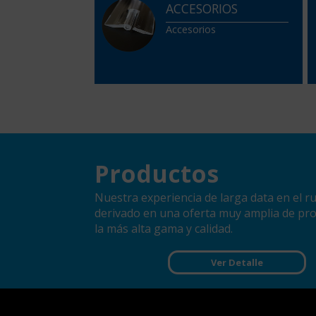
ACCESORIOS
Accesorios
Productos
Nuestra experiencia de larga data en el r
derivado en una oferta muy amplia de pr
la más alta gama y calidad.
Ver Detalle