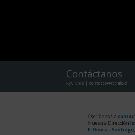
Contáctanos
RyC Chile | contacto@rcchile.cl
Escríbenos a
contac
Nuestra Dirección
Is
E, Renca - Santiago,