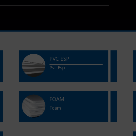
PVC ESP
Pvc Esp
FOAM
Foam