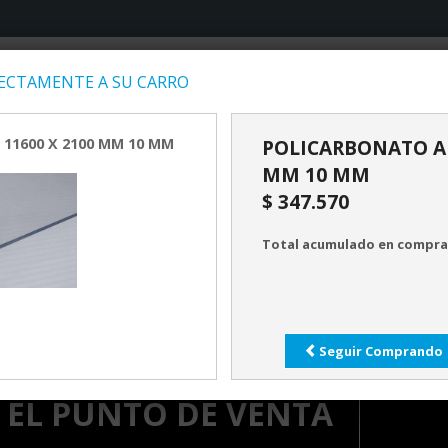
CTAMENTE A SU CARRO
INICIO
PRODUCTOS
SERV
11600 X 2100 MM 10 MM
POLICARBONATO AL
MM 10 MM
$ 347.570
Total acumulado en compras
R NUESTRA LINEA DE
Seguir Comprando
ALETICA Y DE OTROS
 EL PUNTO DE VENTA