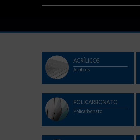
ACRÍLICOS
Acrílicos
POLICARBONATO
Policarbonato