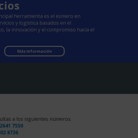
cios
ncipal herramienta es el esmero en
vicios y logística basados en el
o, la innovación y el compromiso hacia el
Más Información
ultas a los siguientes números.
2641 7550
802 8736