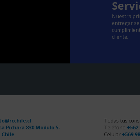
Servi
Nuestra pri
entregar ser
cumplimient
cliente.
to@rcchile.cl
Todas tus cons
sa Pichara 830 Modulo 5-
Teléfono
+562 
 Chile
Celular
+569 9