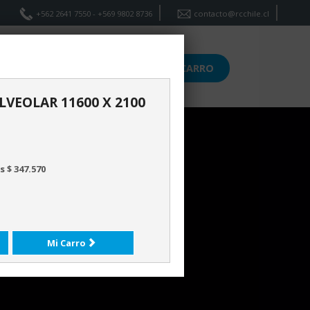
+562 2641 7550 - +569 9802 8736
contacto@rcchile.cl
ICIOS
CONTACTO
CARRO
VEOLAR 11600 X 2100
 $ 347.570
Mi Carro