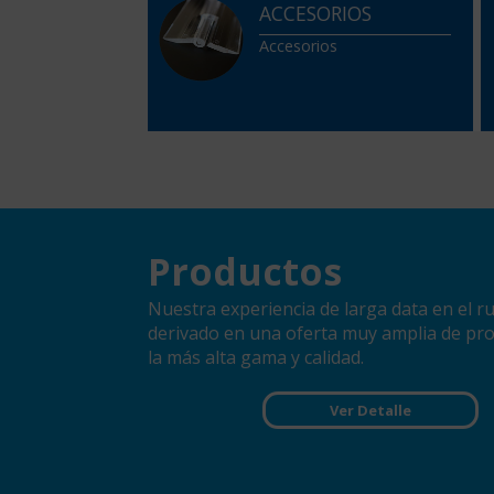
ACCESORIOS
Accesorios
Productos
Nuestra experiencia de larga data en el r
derivado en una oferta muy amplia de pr
la más alta gama y calidad.
Ver Detalle