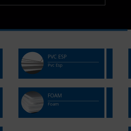
PVC ESP
Pvc Esp
FOAM
Foam