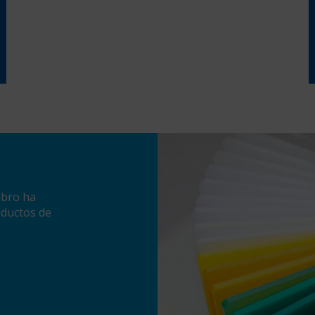
ubro ha
oductos de