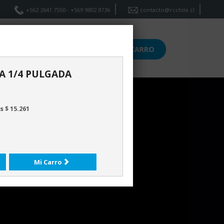
+562 2641 7550 - +569 9802 8736
contacto@rcchile.cl
ICIOS
CONTACTO
CARRO
A 1/4 PULGADA
 $ 15.261
Mi Carro