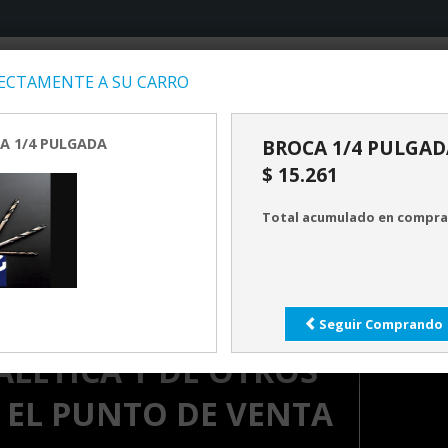
CTAMENTE A SU CARRO
INICIO
PRODUCTOS
SERV
A 1/4 PULGADA
BROCA 1/4 PULGAD
$ 15.261
Total acumulado en compras
R NUESTRA LINEA DE
Seguir Comprando
ALETICA Y DE OTROS
 EL PUNTO DE VENTA