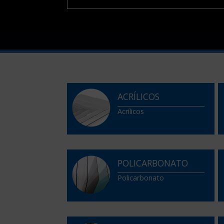
ACRÍLICOS
Acrílicos
POLICARBONATO
Policarbonato