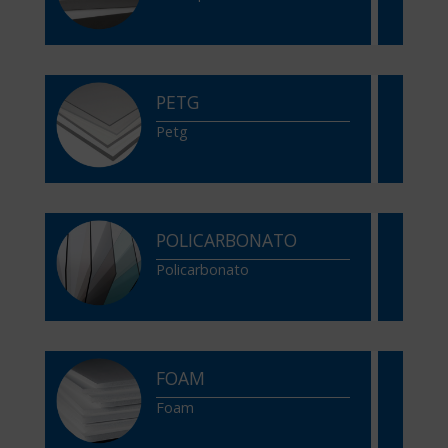
PETG
Petg
POLICARBONATO
Policarbonato
FOAM
Foam