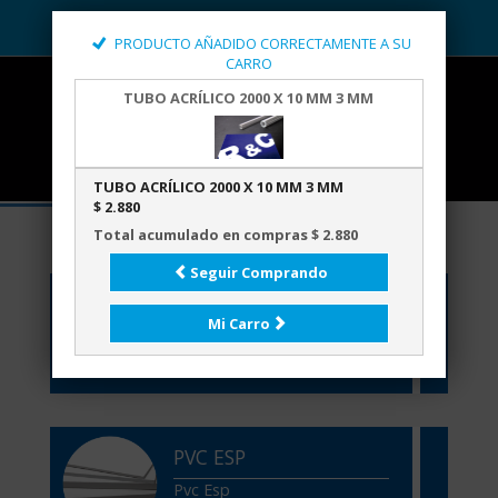
PRODUCTO AÑADIDO CORRECTAMENTE A SU
CARRO
TUBO ACRÍLICO 2000 X 10 MM 3 MM
PREGUNTENOS POR NUESTRA LINEA DE
TUBO ACRÍLICO 2000 X 10 MM 3 MM
ACCESOS DE SEÑALETICA Y DE OTROS
$ 2.880
ELEMENTOS PARA EL PUNTO DE VENTA
Total acumulado en compras $ 2.880
Seguir Comprando
ACRÍLICOS
Mi Carro
Acrílicos
PVC ESP
Pvc Esp